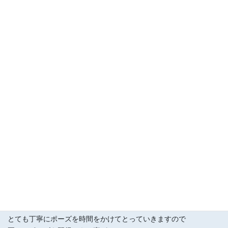
ビクラムさんは世界中どこでもできるヨガを目指したのでしょう
ね。
旅行中でもビクラムヨガの会員であればどこでもできるとのこと
です。
料金はビクラムさんの方が↑↑
シャワーがあるし、綺麗なスタジオでできますね。
インストラクターもみなさん素晴らしい方ばかりです。
（ヨガはルーツをたどっていくとほぼ同じ、体を動かすヨガはど
れもハタヨーガ）
＠＠＠
こちらはお月謝はリーズナブル
昭和でレトロ
ヨガをするときの
全体のリズムと温度が大分違います。
一つ一つ
とても丁寧にポーズを時間をかけてとっていきますので