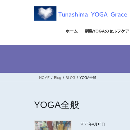
コ
ナ
ン
ビ
テ
ゲ
ン
ー
ツ
シ
ホーム
綱島YOGAのセルフケア
へ
ョ
ス
ン
キ
に
ッ
移
プ
動
HOME
Blog
BLOG
YOGA全般
YOGA全般
2025年4月16日