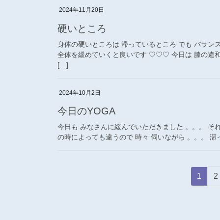
2024年11月20日
硬いところ
身体の硬いところは 滞っているところ でも バラン
全体を緩めていくと良いです ♡♡♡ 今日は 膝の違
[…]
2024年10月2日
今日のYOGA
今日も みなさんに緩んでいただきました 。。。 そ
の時によっても違うので 時々 伺いながら 。。。 滞っ
投
固
1
2
稿
定
ペ
の
ー