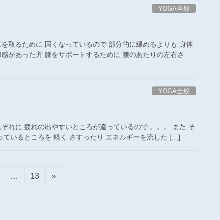
YOGA全般
スを取るために 固くなっているので 部分的に緩めるよりも 身体
和感があった方 膝をサポートするために 腰のあたりの左右さ
YOGA全般
れぞれに 疲れの出やすいところが違っているので 。。。 また そ
ているところを 軽く さすったり エネルギーを流した […]
固
固
…
13
»
定
定
ペ
ペ
ー
ー