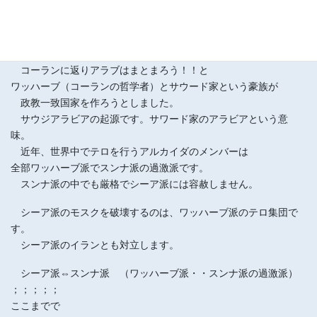
でした。
オスマン帝国（トルコ）が侵略してきた時に、
アラブがまとまっていないから侵略されるのだ
コーランに返りアラブはまとまろう！！と
ワッハーブ（コーランの哲学者）とサウード家という豪族が
政教一致国家を作ろうとしました。
サウジアラビアの起源です。サワード家のアラビアという意
味。
近年、世界中でテロを行うアルカイダのメンバーは
全部ワッハーブ派でスンナ派の過激派です。
スンナ派の中でも厳格でシーア派には容赦しません。
シーア派のモスクを破壊するのは、ワッハーブ派のテロ集団で
す。
シーア派のイランとも対立します。
シーア派⇔スンナ派 （ワッハーブ派・・スンナ派の過激派）
；；；；；
ここまでで