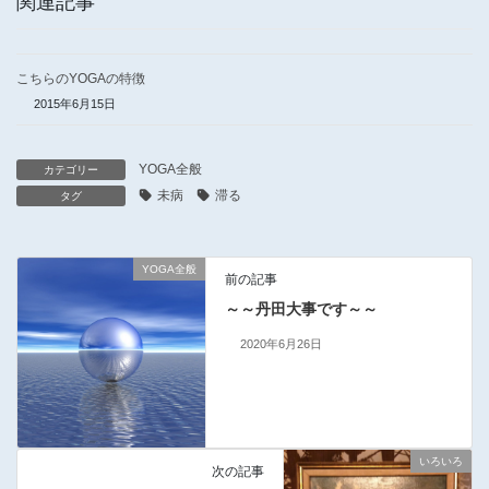
関連記事
こちらのYOGAの特徴
2015年6月15日
YOGA全般
カテゴリー
未病
滞る
タグ
YOGA全般
前の記事
～～丹田大事です～～
2020年6月26日
いろいろ
次の記事