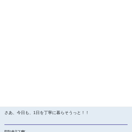
気がついたら 気になっていた 身体の具合は
そういえば 無くなっていた
。。。
こんなことが何度かります
どんなことも
自分のことは
本当は自分でしかわからない
。。。
外に何か探しに行くのも良いけれど
自分探しの きっかけを頂くのですね。
さあ、今日も、1日を丁寧に暮らそうっと！！