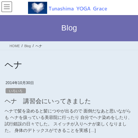
コ
ナ
ン
ビ
テ
ゲ
ン
ー
Blog
ツ
シ
へ
ョ
ス
ン
HOME
Blog
ヘナ
キ
に
ッ
移
プ
動
ヘナ
2014年10月30日
いろいろ
ヘナ 講習会にいってきました
ヘナで髪を染めると髪につやが出るので 面倒だなあと思いながら
も ヘナを扱っている美容院に行ったり 自分でヘナ染めをしたり、
試行錯誤の日々でした。 スイッチが入りヘナが楽しくなりまし
た。 身体のデトックスができることを実感 […]