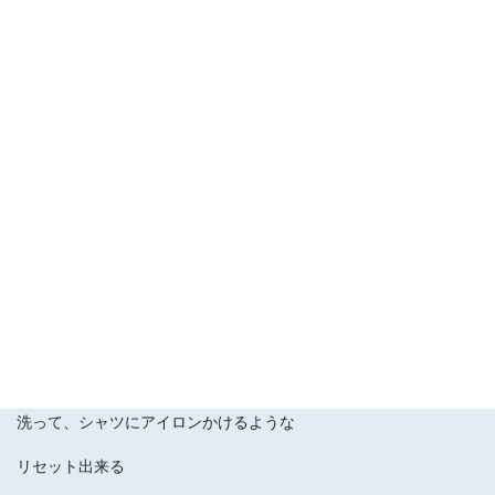
さら～っと
表面をなぞってポーズをとった時とは
身体の深部の感覚が違います
数ヶ月のレッスンでは
なかなか味わえないかもしれませんが
同じポーズでも
何年しても新たな発見があって
ビックリすることがあります。
折り紙の折り目を正すような
洗って、シャツにアイロンかけるような
リセット出来る