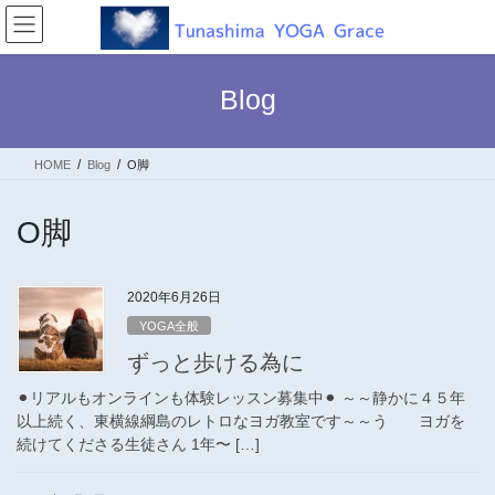
コ
ナ
ン
ビ
テ
ゲ
ン
ー
Blog
ツ
シ
へ
ョ
ス
ン
HOME
Blog
O脚
キ
に
ッ
移
プ
動
O脚
2020年6月26日
YOGA全般
ずっと歩ける為に
⚫︎リアルもオンラインも体験レッスン募集中⚫︎ ～～静かに４５年
以上続く、東横線綱島のレトロなヨガ教室です～～う ヨガを
続けてくださる生徒さん 1年〜 […]