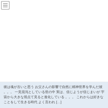
コ
ナ
ン
ビ
テ
ゲ
ン
ー
Blog
ツ
シ
へ
ョ
ス
ン
HOME
Blog
藤井風
キ
に
ッ
移
プ
動
藤井風
2021年9月10日
藤井風
風くん 思うこと
彼は魂が古いと思う お父さんの影響で自然に精神世界を学んだ彼
。。。 一見混沌としている世の中 実は、信じようが信じまいが 宇
宙から大きな視点て見ると進化している 。。。 これからは好きな
ことをして生きる時代 よく言われ […]