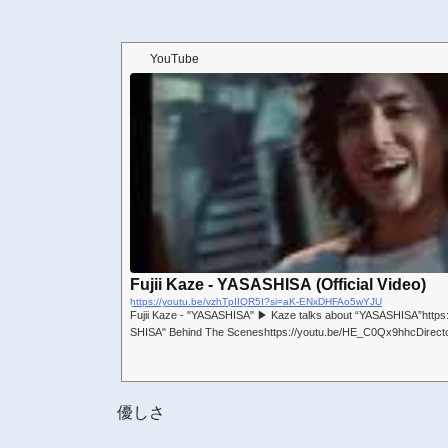
YouTube
Fujii Kaze - YASASHISA (Official Video)
https://youtu.be/vzhTpIIQR5I?si=aK-ENxDHFAo5wYJU
Fujii Kaze - "YASASHISA" ▶︎ Kaze talks about “YASASHISA”http
SHISA" Behind The Sceneshttps://youtu.be/HE_C0Qx9hhcDirec
優しさ