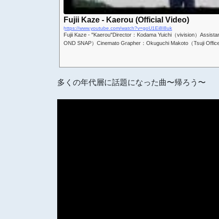
Fujii Kaze - Kaerou (Official Video)
https://www.youtube.com/watch?v=goU1Ei8I8uk
Fujii Kaze - "Kaerou"Director：Kodama Yuichi（vivision）Assis
OND SNAP）Cinemato Grapher：Okuguchi Makoto（Tsuji Office
多くの年代層に話題になった曲〜帰ろう〜