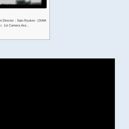
tant Director：Sato Ryuken（DIAM
）1st Camera Ass...