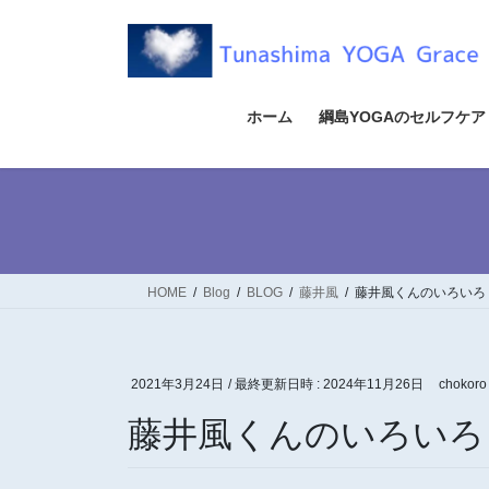
コ
ナ
ン
ビ
テ
ゲ
ン
ー
ツ
シ
ホーム
綱島YOGAのセルフケア
へ
ョ
ス
ン
キ
に
ッ
移
プ
動
HOME
Blog
BLOG
藤井風
藤井風くんのいろいろ
2021年3月24日
/ 最終更新日時 :
2024年11月26日
chokoro
藤井風くんのいろいろ