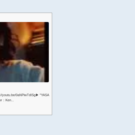
s://youtu.be/0aNPiwTdISg▶︎ "YASA
tor：Ken...