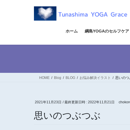
コ
ナ
ン
ビ
テ
ゲ
ン
ー
ツ
シ
ホーム
綱島YOGAのセルフケア
へ
ョ
ス
ン
キ
に
ッ
移
プ
動
HOME
Blog
BLOG
お悩み解決イラスト
思いのつ
2021年11月23日
/ 最終更新日時 :
2022年11月21日
chokor
思いのつぶつぶ