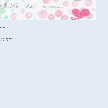
〜〜
してます