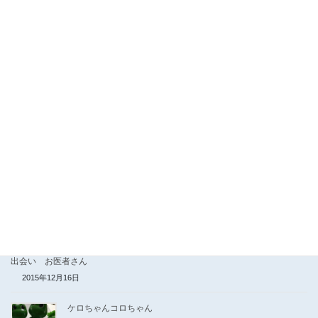
2021年4月8日
出会ったマダムのこと
2020年5月22日
〜一杯のコーヒーの心あたたまるお話し〜
2018年8月25日
3、11の日のドラマ
2016年6月9日
なぜか中型免許
2016年2月24日
出会い お医者さん
2015年12月16日
ケロちゃんコロちゃん